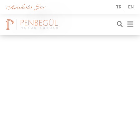
Avukata Sor
TR
EN