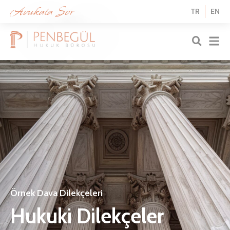
Avukata Sor
TR
EN
Örnek Dava Dilekçeleri
H
u
k
u
k
i
D
i
l
e
k
ç
e
l
e
r