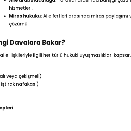
Aile arabuluculuğu
: Taraflar arasında barışçıl çöz
hizmetleri.
Miras hukuku
: Aile fertleri arasında miras paylaşım
çözümü.
gi Davalara Bakar?
ve aile ilişkileriyle ilgili her türlü hukuki uyuşmazlıkları kaps
lı veya çekişmeli)
 iştirak nafakası)
epleri