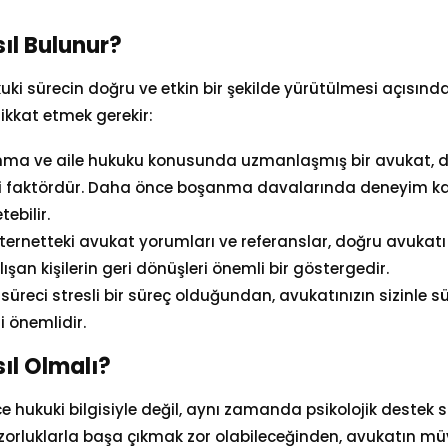
ıl Bulunur?
kuki sürecin doğru ve etkin bir şekilde yürütülmesi açısın
 dikkat etmek gerekir:
nma ve aile hukuku konusunda uzmanlaşmış bir avukat, d
i faktördür. Daha önce boşanma davalarında deneyim kaz
ebilir.
İnternetteki avukat yorumları ve referanslar, doğru avukatı
an kişilerin geri dönüşleri önemli bir göstergedir.
üreci stresli bir süreç olduğundan, avukatınızın sizinle sü
 önemlidir.
ıl Olmalı?
e hukuki bilgisiyle değil, aynı zamanda psikolojik destek 
rluklarla başa çıkmak zor olabileceğinden, avukatın müv