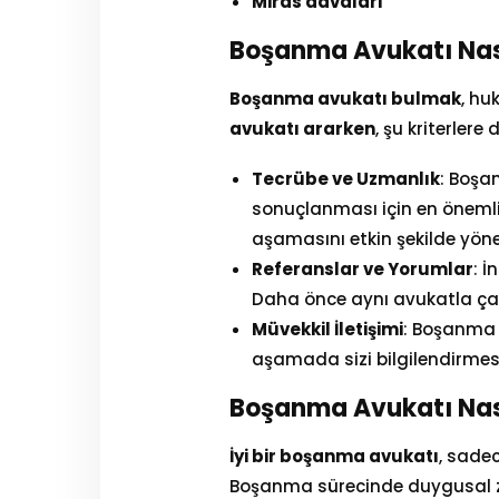
Miras davaları
Boşanma Avukatı Nas
Boşanma avukatı bulmak
, hu
avukatı ararken
, şu kriterlere
Tecrübe ve Uzmanlık
: Boşa
sonuçlanması için en öneml
aşamasını etkin şekilde yönet
Referanslar ve Yorumlar
: 
Daha önce aynı avukatla çalış
Müvekkil İletişimi
: Boşanma s
aşamada sizi bilgilendirmesi
Boşanma Avukatı Nas
İyi bir boşanma avukatı
, sadec
Boşanma sürecinde duygusal zo