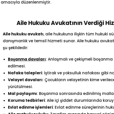
ı amacıyla düzenlenmiştir.
Aile Hukuku Avukatının Verdiği Hiz
Aile hukuku avukatı
, aile hukukuna ilişkin tüm hukuki s
danışmanlık ve temsil hizmeti sunar. Aile hukuku avukat
şu şekildedir:
Boşanma davaları
: Anlaşmalı ve çekişmeli boşanma 
edilmesi.
Nafaka talepleri
: İştirak ve yoksulluk nafakası gibi 
Velayet davaları
: Çocukların velayetinin kime verile
yürütülmesi.
Mal paylaşımı
: Boşanma sonrasında edinilmiş malları
Koruma tedbirleri
: Aile içi şiddet durumlarında koru
Evlat edinme işlemleri
: Evlat edinme süreçlerinin hu