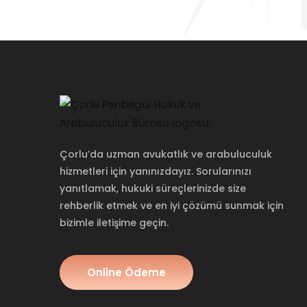
Çorlu’da uzman avukatlık ve arabuluculuk
hizmetleri için yanınızdayız. Sorularınızı
yanıtlamak, hukuki süreçlerinizde size
rehberlik etmek ve en iyi çözümü sunmak için
bizimle iletişime geçin.
TOLL FREE
NEW YORK
1-885-245-45635
1-455-245-4562
Online Ödeme