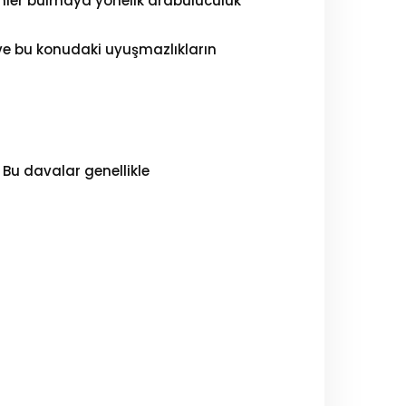
ümler bulmaya yönelik arabuluculuk
ı ve bu konudaki uyuşmazlıkların
ar. Bu davalar genellikle