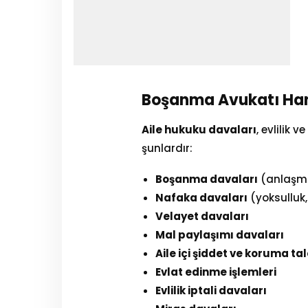
Boşanma Avukatı Han
Aile hukuku davaları
, evlilik 
şunlardır:
Boşanma davaları
(anlaşma
Nafaka davaları
(yoksulluk,
Velayet davaları
Mal paylaşımı davaları
Aile içi şiddet ve koruma tal
Evlat edinme işlemleri
Evlilik iptali davaları