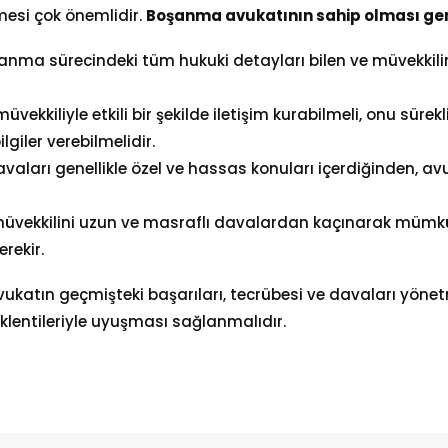
esi çok önemlidir.
Boşanma avukatının sahip olması ger
şanma sürecindeki tüm hukuki detayları bilen ve müvekkilin
müvekkiliyle etkili bir şekilde iletişim kurabilmeli, onu sürek
lgiler verebilmelidir.
avaları genellikle özel ve hassas konuları içerdiğinden, avuka
müvekkilini uzun ve masraflı davalardan kaçınarak mümkü
rekir.
avukatın geçmişteki başarıları, tecrübesi ve davaları yönet
eklentileriyle uyuşması sağlanmalıdır.