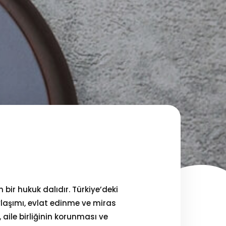
Home
Services
About Us
Our Team
The blog
Contact Us
n bir hukuk dalıdır. Türkiye’deki
ylaşımı, evlat edinme ve miras
aile birliğinin korunması ve