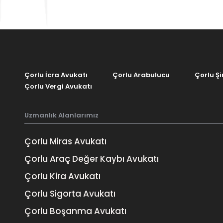
Çorlu İcra Avukatı
Çorlu Arabulucu
Çorlu Şi
Çorlu Vergi Avukatı
Uzmanlık Alanlarımız
Çorlu Miras Avukatı
Çorlu Araç Değer Kaybı Avukatı
TORONTO
Çorlu Kira Avukatı
3
1-657-544-45623
Çorlu Sigorta Avukatı
Çorlu Boşanma Avukatı