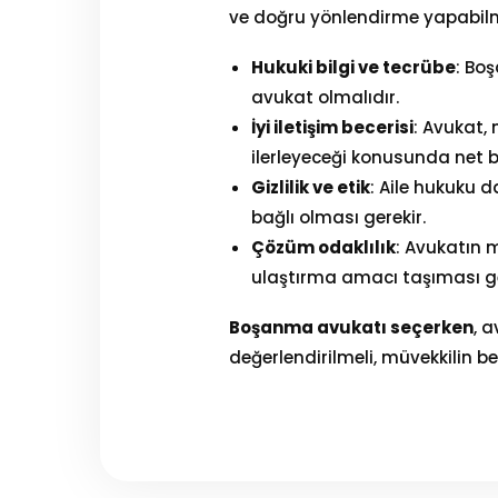
ve doğru yönlendirme yapabilm
Hukuki bilgi ve tecrübe
: Bo
avukat olmalıdır.
İyi iletişim becerisi
: Avukat, 
ilerleyeceği konusunda net bi
Gizlilik ve etik
: Aile hukuku d
bağlı olması gerekir.
Çözüm odaklılık
: Avukatın 
ulaştırma amacı taşıması ge
Boşanma avukatı seçerken
, 
değerlendirilmeli, müvekkilin b