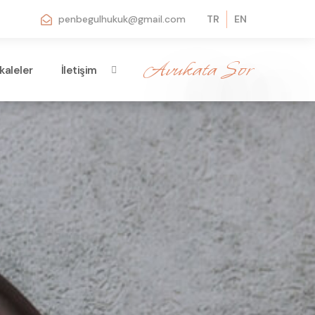
penbegulhukuk@gmail.com
TR
EN
Avukata Sor
kaleler
İletişim