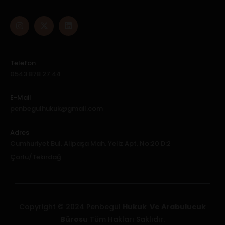
Telefon
0543 878 27 44
E-Mail
penbegulhukuk@gmail.com
Adres
Cumhuriyet Bul. Alipaşa Mah. Yeliz Apt. No:20 D:2
Çorlu/Tekirdağ
Copyright © 2024 Penbegül
Hukuk Ve Arabulucuk
Bürosu
Tüm Hakları Saklıdır.