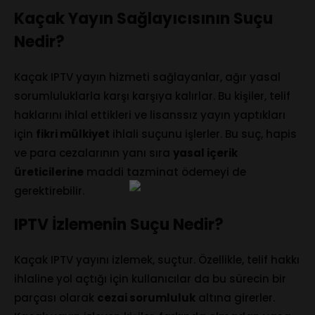
Kaçak Yayın Sağlayıcısının Suçu
Nedir?
Kaçak IPTV yayın hizmeti sağlayanlar, ağır yasal
sorumluluklarla karşı karşıya kalırlar. Bu kişiler, telif
haklarını ihlal ettikleri ve lisanssız yayın yaptıkları
için
fikri mülkiyet
ihlali suçunu işlerler. Bu suç, hapis
ve para cezalarının yanı sıra
yasal içerik
Home
üreticilerine
maddi tazminat ödemeyi de
Services
gerektirebilir.
About Us
IPTV İzlemenin Suçu Nedir?
Our Team
Kaçak IPTV yayını izlemek, suçtur. Özellikle, telif hakkı
The blog
ihlaline yol açtığı için kullanıcılar da bu sürecin bir
Contact Us
parçası olarak
cezai sorumluluk
altına girerler.