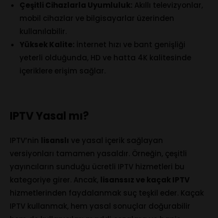
Çeşitli Cihazlarla Uyumluluk:
Akıllı televizyonlar,
mobil cihazlar ve bilgisayarlar üzerinden
kullanılabilir.
Yüksek Kalite:
İnternet hızı ve bant genişliği
yeterli olduğunda, HD ve hatta 4K kalitesinde
içeriklere erişim sağlar.
IPTV Yasal mı?
IPTV’nin
lisanslı
ve yasal içerik sağlayan
versiyonları tamamen yasaldır. Örneğin, çeşitli
yayıncıların sunduğu ücretli IPTV hizmetleri bu
kategoriye girer. Ancak,
lisanssız ve kaçak IPTV
hizmetlerinden faydalanmak suç teşkil eder. Kaçak
IPTV kullanmak, hem yasal sonuçlar doğurabilir