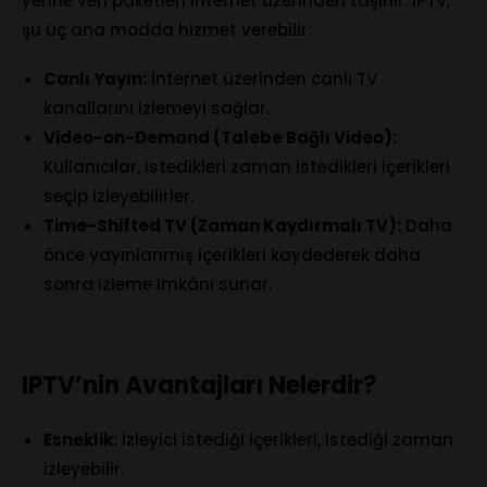
yerine veri paketleri internet üzerinden taşınır. IPTV,
şu üç ana modda hizmet verebilir:
Canlı Yayın:
İnternet üzerinden canlı TV
kanallarını izlemeyi sağlar.
Video-on-Demand (Talebe Bağlı Video):
Kullanıcılar, istedikleri zaman istedikleri içerikleri
seçip izleyebilirler.
Time-Shifted TV (Zaman Kaydırmalı TV):
Daha
önce yayınlanmış içerikleri kaydederek daha
sonra izleme imkânı sunar.
IPTV’nin Avantajları Nelerdir?
Esneklik:
İzleyici istediği içerikleri, istediği zaman
izleyebilir.