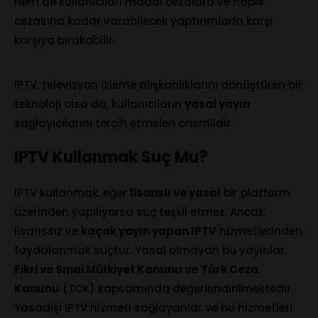
hem de kullanıcıları maddi cezalara ve hapis
cezasına kadar varabilecek yaptırımlarla karşı
karşıya bırakabilir.
IPTV, televizyon izleme alışkanlıklarını dönüştüren bir
teknoloji olsa da, kullanıcıların
yasal yayın
sağlayıcılarını tercih etmeleri önemlidir.
IPTV Kullanmak Suç Mu?
IPTV kullanmak, eğer
lisanslı ve yasal
bir platform
üzerinden yapılıyorsa suç teşkil etmez. Ancak,
lisanssız ve
kaçak yayın yapan IPTV
hizmetlerinden
faydalanmak suçtur. Yasal olmayan bu yayınlar,
Fikri ve Sınai Mülkiyet Kanunu
ve
Türk Ceza
Kanunu
(TCK) kapsamında değerlendirilmektedir.
Yasadışı IPTV hizmeti sağlayanlar ve bu hizmetleri