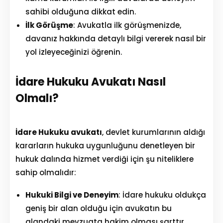
Our Team
sahibi olduğuna dikkat edin.
İlk Görüşme
: Avukatla ilk görüşmenizde,
The blog
davanız hakkında detaylı bilgi vererek nasıl bir
Contact Us
yol izleyeceğinizi öğrenin.
İdare Hukuku Avukatı Nasıl
Olmalı?
İdare Hukuku avukatı
, devlet kurumlarının aldığı
kararların hukuka uygunluğunu denetleyen bir
hukuk dalında hizmet verdiği için şu niteliklere
sahip olmalıdır:
Hukuki Bilgi ve Deneyim
: İdare hukuku oldukça
geniş bir alan olduğu için avukatın bu
alandaki mevzuata hakim olması şarttır.