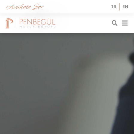
Avukata Sor
TR
EN