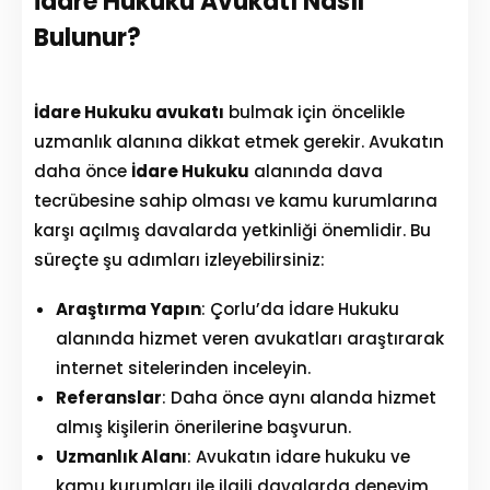
İdare Hukuku Avukatı Nasıl
Bulunur?
İdare Hukuku avukatı
bulmak için öncelikle
uzmanlık alanına dikkat etmek gerekir. Avukatın
daha önce
İdare Hukuku
alanında dava
tecrübesine sahip olması ve kamu kurumlarına
karşı açılmış davalarda yetkinliği önemlidir. Bu
süreçte şu adımları izleyebilirsiniz:
Araştırma Yapın
: Çorlu’da İdare Hukuku
alanında hizmet veren avukatları araştırarak
internet sitelerinden inceleyin.
Home
Referanslar
: Daha önce aynı alanda hizmet
Services
almış kişilerin önerilerine başvurun.
Uzmanlık Alanı
: Avukatın idare hukuku ve
About Us
kamu kurumları ile ilgili davalarda deneyim