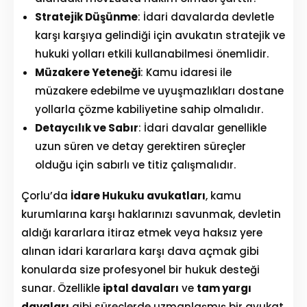
Stratejik Düşünme
: İdari davalarda devletle
karşı karşıya gelindiği için avukatın stratejik ve
hukuki yolları etkili kullanabilmesi önemlidir.
Müzakere Yeteneği
: Kamu idaresi ile
müzakere edebilme ve uyuşmazlıkları dostane
yollarla çözme kabiliyetine sahip olmalıdır.
Detaycılık ve Sabır
: İdari davalar genellikle
uzun süren ve detay gerektiren süreçler
olduğu için sabırlı ve titiz çalışmalıdır.
Çorlu’da
İdare Hukuku avukatları
, kamu
kurumlarına karşı haklarınızı savunmak, devletin
aldığı kararlara itiraz etmek veya haksız yere
alınan idari kararlara karşı dava açmak gibi
konularda size profesyonel bir hukuk desteği
sunar. Özellikle
iptal davaları
ve
tam yargı
davaları
gibi süreçlerde uzmanlaşmış bir avukat