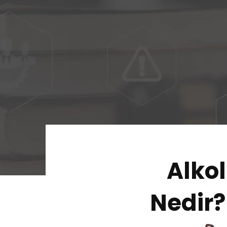
Alko
Nedir?