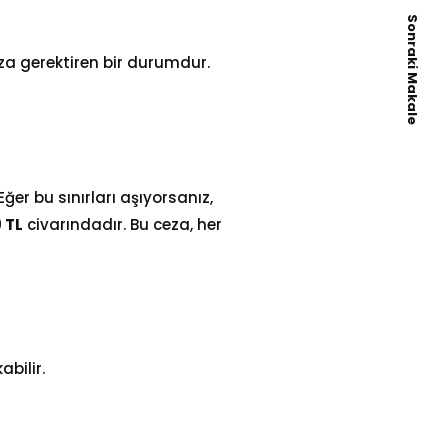
Sonraki Makale
eza gerektiren bir durumdur.
Eğer bu sınırları aşıyorsanız,
9
TL
civarındadır. Bu ceza, her
abilir.