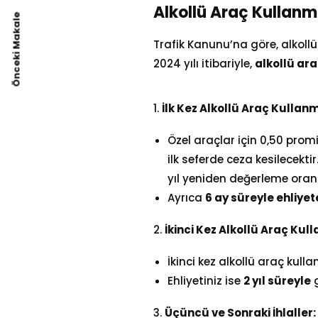
Alkollü Araç Kullan
Önceki Makale
Trafik Kanunu’na göre, alkollü
2024 yılı itibariyle,
alkollü ara
1.
İlk Kez Alkollü Araç Kullan
Özel araçlar için 0,50 promil
ilk seferde ceza kesilecekt
yıl yeniden değerleme oranı
Ayrıca
6 ay süreyle ehliyet
2.
İkinci Kez Alkollü Araç Kul
İkinci kez alkollü araç kul
Ehliyetiniz ise
2 yıl süreyle
g
3.
Üçüncü ve Sonraki İhlaller: