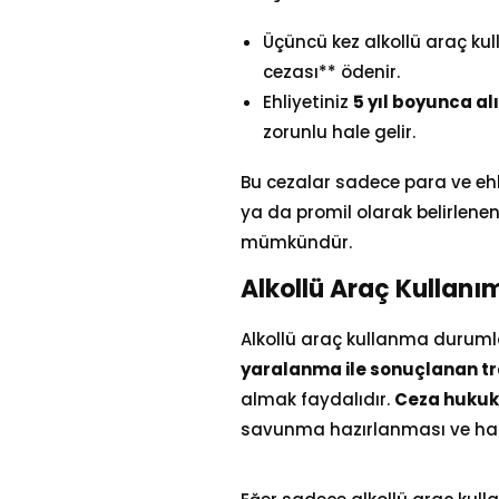
Üçüncü kez alkollü araç k
cezası** ödenir.
Ehliyetiniz
5 yıl boyunca alı
zorunlu hale gelir.
Bu cezalar sadece para ve ehliy
ya da promil olarak belirlene
mümkündür.
Alkollü Araç Kullanı
Alkollü araç kullanma durumla
yaralanma ile sonuçlanan tra
almak faydalıdır.
Ceza hukuk
savunma hazırlanması ve hapi