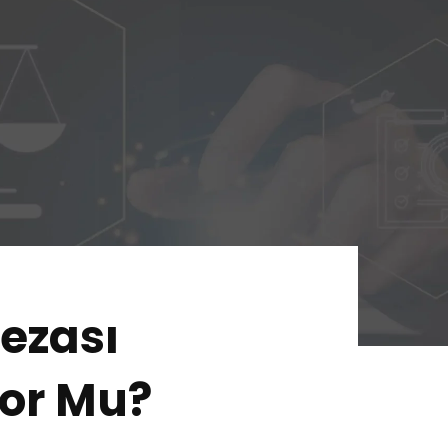
Home
Services
About Us
Our Team
The blog
Contact Us
ezası
yor Mu?