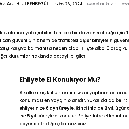
Av. Arb. Hilal PENBEGÜL
Ekim 26, 2024
Genel Hukuk
·
Ceza
k kazalarına yol açabilen tehlikeli bir davranış olduğu için
can güvenliğiniz hem de trafikteki diğer bireylerin güvenl
karşı karşıya kalmanıza neden olabilir. İşte alkollü araç k
iğer durumlar hakkında detaylı bilgiler:
Ehliyete El Konuluyor Mu?
Alkollü araç kullanmanın cezai yaptırımları arası
konulması en yaygın olanıdır. Yukarıda da belirtildi
ehliyetinize
6 ay süreyle
, ikinci ihlalde
2 yıl
, üçünc
ise
5 yıl
süreyle el konulur. Ehliyetinize el konulmu
boyunca trafiğe çıkamazsınız.