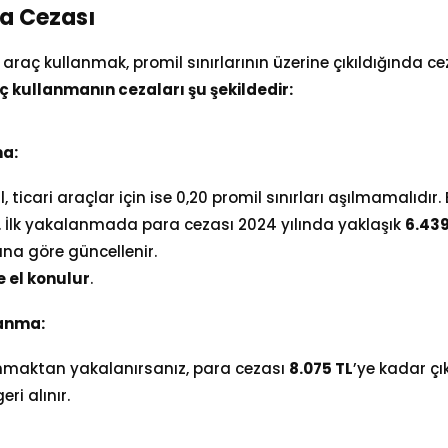
ma Cezası
 araç kullanmak, promil sınırlarının üzerine çıkıldığında c
ç kullanmanın cezaları şu şekildedir:
ma:
, ticari araçlar için ise 0,20 promil sınırları aşılmamalıdır. 
ir. İlk yakalanmada para cezası 2024 yılında yaklaşık
6.43
na göre güncellenir.
e el konulur
.
lanma:
lanmaktan yakalanırsanız, para cezası
8.075
TL
’ye kadar çık
eri alınır.