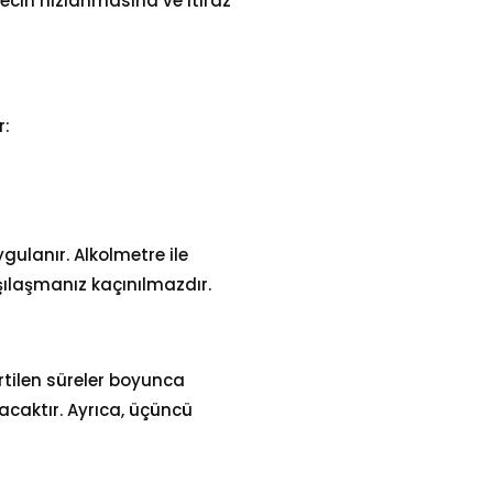
ecin hızlanmasına ve itiraz
r:
ulanır. Alkolmetre ile
şılaşmanız kaçınılmazdır.
irtilen süreler boyunca
lacaktır. Ayrıca, üçüncü