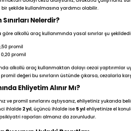
anmaktan dolayı ceza aldıysanız, avukatla çalışmanız sür
bir şekilde kullanılmasına yardımcı olabilir.
 Sınırları Nelerdir?
a göre alkollü araç kullanımında yasal sınırlar şu şekildedi
,50 promil
0,20 promil
nda alkollü araç kullanmaktan dolayı cezai yaptırımlar uyg
promil değeri bu sınırların üstünde çıkarsa, cezalarla kar
ında Ehliyetim Alınır Mı?
ız ve promil sınırlarını aştıysanız, ehliyetiniz yukarıda bel
inci ihlalde
2 yıl
, üçüncü ihlalde ise
5 yıl
ehliyetinize el konu
psikiyatri raporları almanız da zorunludur.