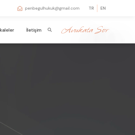
penbegulhukuk@gmail.com
TR
EN
Avukata Sor
kaleler
İletişim