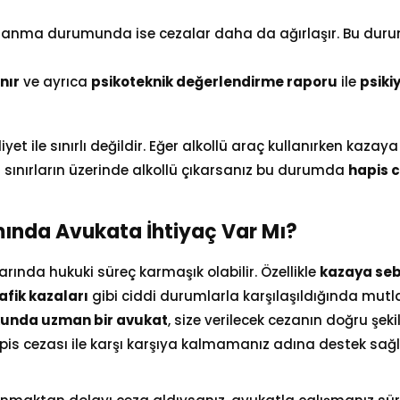
ullanma durumunda ise cezalar daha da ağırlaşır. Bu du
nır
ve ayrıca
psikoteknik değerlendirme raporu
ile
psiki
et ile sınırlı değildir. Eğer alkollü araç kullanırken kazay
n sınırların üzerinde alkollü çıkarsanız bu durumda
hapis 
mında Avukata İhtiyaç Var Mı?
rında hukuki süreç karmaşık olabilir. Özellikle
kazaya se
fik kazaları
gibi ciddi durumlarla karşılaşıldığında mut
unda uzman bir avukat
, size verilecek cezanın doğru şeki
s cezası ile karşı karşıya kalmamanız adına destek sağl