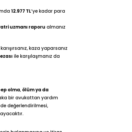
rumda
12.977
TL
’ye kadar para
yatri uzmanı raporu
almanız
a karışırsanız, kaza yaparsanız
cezası
ile karşılaşmanız da
bep olma
,
ölüm ya da
laka bir avukattan yardım
lde değerlendirilmesi,
ayacaktır.